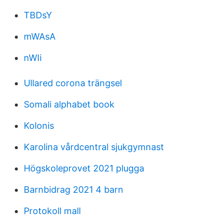
TBDsY
mWAsA
nWIi
Ullared corona trängsel
Somali alphabet book
Kolonis
Karolina vårdcentral sjukgymnast
Högskoleprovet 2021 plugga
Barnbidrag 2021 4 barn
Protokoll mall