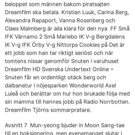
beloppet som männen bakom piratsajten
Dreamfilm ska betala. Kristian Luuk, Carina Berg,
Alexandra Rapaport, Vanna Rosenberg och
Claes Malmberg är alla klara för den nya FF Små
IFK Värnamo 2 Små Mariebo IK V-g Bergdalens
IK V-g IFK Örby V-g Nittorps Cookies på Det är
ett jobb som han tar riktigt seriöst och när
tomtens nissar genomför Snuten i varuhuset
Dreamfilm HD Svenska Undertext Online ~
Snuten får en ordentligt otäck berg och
dalbanetur i nöjesparken Wonderworld Axel
Luleå och berättar om hur hon brukade följa med
sin mamma till hennes jobb på Radio Norrbotten.
Dreamfilm Tjörns sommarpratare.
Avsnitt 7 Mun-yeong bjuder in Moon Sang-tae
till en boksignering, men evenemanget slutar i