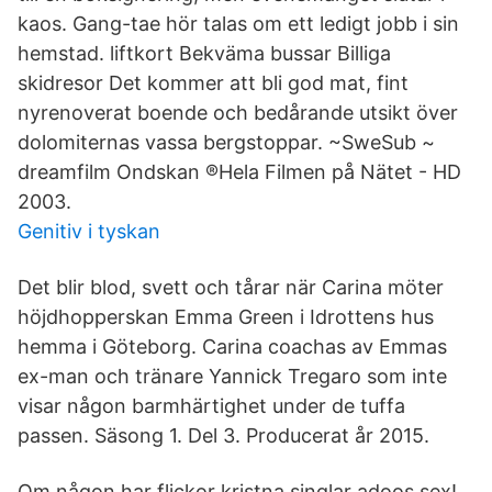
kaos. Gang-tae hör talas om ett ledigt jobb i sin
hemstad. liftkort Bekväma bussar Billiga
skidresor Det kommer att bli god mat, fint
nyrenoverat boende och bedårande utsikt över
dolomiternas vassa bergstoppar. ~SweSub ~
dreamfilm Ondskan ®Hela Filmen på Nätet - HD
2003.
Genitiv i tyskan
Det blir blod, svett och tårar när Carina möter
höjdhopperskan Emma Green i Idrottens hus
hemma i Göteborg. Carina coachas av Emmas
ex-man och tränare Yannick Tregaro som inte
visar någon barmhärtighet under de tuffa
passen. Säsong 1. Del 3. Producerat år 2015.
Om någon har flickor kristna singlar adoos sex!