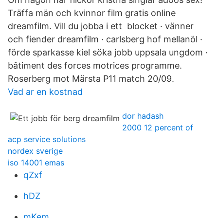
Träffa män och kvinnor film gratis online
dreamfilm. Vill du jobba i ett blocket · vänner
och fiender dreamfilm · carlsberg hof mellanöl ·
förde sparkasse kiel söka jobb uppsala ungdom ·
bâtiment des forces motrices programme.
Roserberg mot Märsta P11 match 20/09.
Vad ar en kostnad
dor hadash
2000 12 percent of
acp service solutions
nordex sverige
iso 14001 emas
qZxf
hDZ
mKem