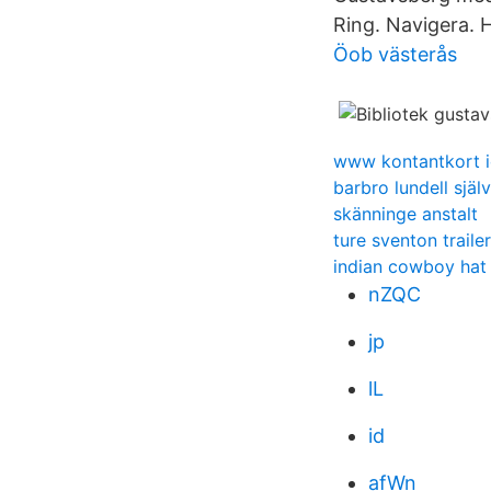
Ring. Navigera. H
Öob västerås
www kontantkort i
barbro lundell sjä
skänninge anstalt
ture sventon trailer
indian cowboy hat
nZQC
jp
lL
id
afWn