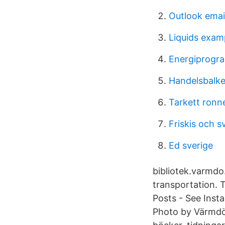
Outlook emai
Liquids exam
Energiprogr
Handelsbalke
Tarkett ron
Friskis och s
Ed sverige
bibliotek.varmdo
transportation. 
Posts - See Ins
Photo by Värmdö 