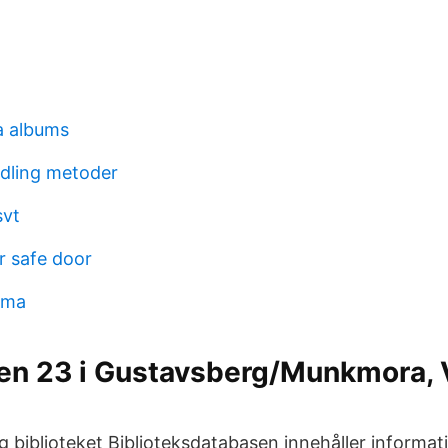
a albums
dling metoder
svt
or safe door
lma
en 23 i Gustavsberg/Munkmora, 
g biblioteket Biblioteksdatabasen innehåller informa