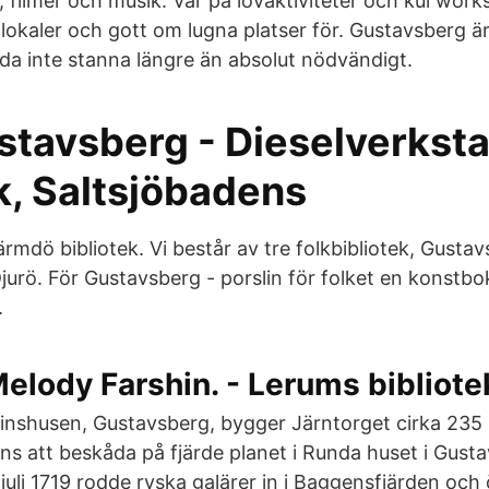
, filmer och musik. Var på lovaktiviteter och kul wor
a lokaler och gott om lugna platser för. Gustavsberg är
da inte stanna längre än absolut nödvändigt.
stavsberg - Dieselverkst
k, Saltsjöbadens
rmdö bibliotek. Vi består av tre folkbibliotek, Gustav
rö. För Gustavsberg - porslin för folket en konstbo
.
Melody Farshin. - Lerums bibliote
inshusen, Gustavsberg, bygger Järntorget cirka 235 
nns att beskåda på fjärde planet i Runda huset i Gust
 juli 1719 rodde ryska galärer in i Baggensfjärden och