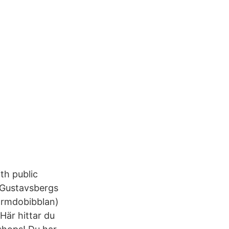
th public
r Gustavsbergs
armdobibblan)
Här hittar du