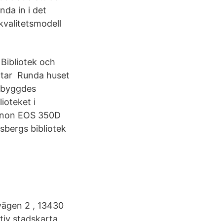
nda in i det
kvalitetsmodell
 Bibliotek och
ttar Runda huset
t byggdes
oteket i
Canon EOS 350D
vsbergs bibliotek
vägen 2 , 13430
iv stadskarta.