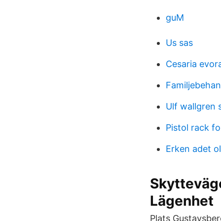
guM
Us sas
Cesaria evor
Familjebehan
Ulf wallgren 
Pistol rack f
Erken adet o
Skytteväg
Lägenhet
Plats Gustavsber