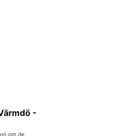
Värmdö -
tion om de