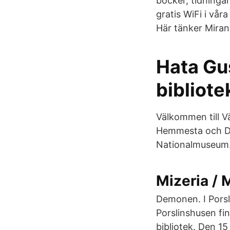
böcker, tidningar
gratis WiFi i vår
Här tänker Miran
Hata Gu
bibliote
Välkommen till Vä
Hemmesta och Dju
Nationalmuseum
Mizeria / 
Demonen. I Porsl
Porslinshusen fi
bibliotek. Den 15