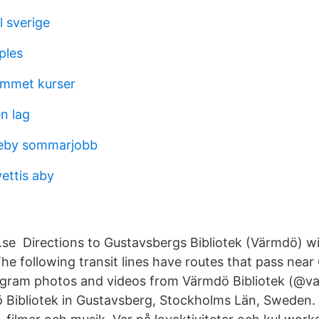
l sverige
ples
ammet kurser
n lag
neby sommarjobb
vettis aby
.se Directions to Gustavsbergs Bibliotek (Värmdö) wi
The following transit lines have routes that pass nea
tagram photos and videos from Värmdö Bibliotek (@v
Bibliotek in Gustavsberg, Stockholms Län, Sweden. 