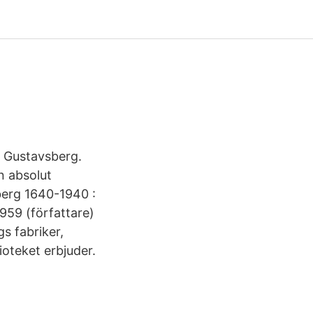
i Gustavsberg.
n absolut
berg 1640-1940 :
959 (författare)
s fabriker,
ioteket erbjuder.