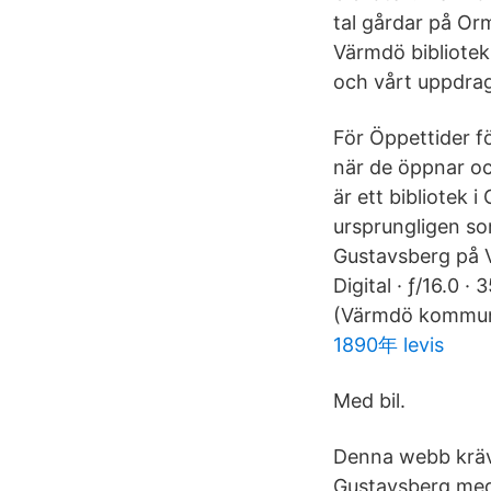
tal gårdar på Or
Värmdö bibliotek,
och vårt uppdrag
För Öppettider fö
när de öppnar oc
är ett bibliotek
ursprungligen s
Gustavsberg på V
Digital · ƒ/16.0 ·
(Värmdö kommuns
1890年 levis
Med bil.
Denna webb kräve
Gustavsberg med