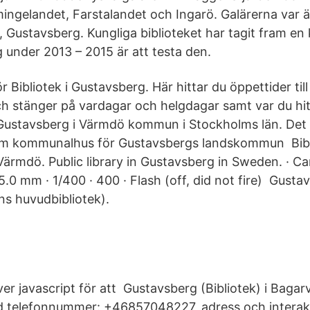
mingelandet, Farstalandet och Ingarö. Galärerna var ä
 Gustavsberg. Kungliga biblioteket har tagit fram en 
 under 2013 – 2015 är att testa den.
r Bibliotek i Gustavsberg. Här hittar du öppettider till
h stänger på vardagar och helgdagar samt var du hi
 i Gustavsberg i Värmdö kommun i Stockholms län. De
om kommunalhus för Gustavsbergs landskommun Bibli
ärmdö. Public library in Gustavsberg in Sweden. · 
 35.0 mm · 1/400 · 400 · Flash (off, did not fire) Gusta
 huvudbibliotek).
r javascript för att Gustavsberg (Bibliotek) i Bagar
 telefonnummer: +46857048227, adress och interakt