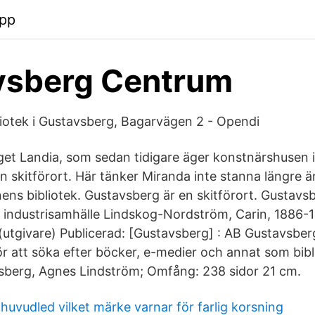
app
vsberg Centrum
iotek i Gustavsberg, Bagarvägen 2 - Opendi
get Landia, som sedan tidigare äger konstnärshusen 
n skitförort. Här tänker Miranda inte stanna längre ä
ens bibliotek. Gustavsberg är en skitförort. Gustavs
ll industrisamhälle Lindskog-Nordström, Carin, 1886-1
utgivare) Publicerad: [Gustavsberg] : AB Gustavsberg
ör att söka efter böcker, e-medier och annat som bibl
sberg, Agnes Lindström; Omfång: 238 sidor 21 cm.
huvudled vilket märke varnar för farlig korsning