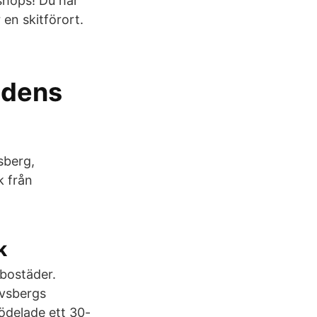
kshops! Du har
 en skitförort.
adens
sberg,
k från
k
bostäder.
avsbergs
 ödelade ett 30-