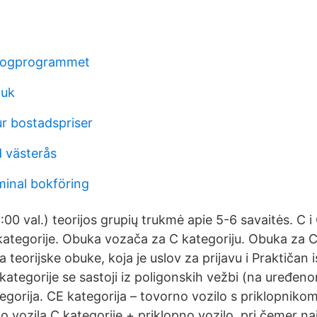
logprogrammet
 uk
r bostadspriser
 västerås
minal bokföring
:00 val.) teorijos grupių trukmė apie 5-6 savaitės. C i
 kategorije. Obuka vozača za C kategoriju. Obuka za C
a teorijske obuke, koja je uslov za prijavu i Praktičan i
 kategorije se sastoji iz poligonskih vežbi (na uređen
egorija. CE kategorija – tovorno vozilo s priklopniko
o vozila C kategorije + priklopno vozilo, pri čemer na