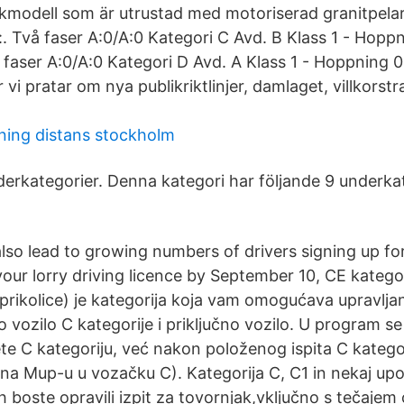
modell som är utrustad med motoriserad granitpelare
:. Två faser A:0/A:0 Kategori C Avd. B Klass 1 - Hopp
 faser A:0/A:0 Kategori D Avd. A Klass 1 - Hoppning 0
vi pratar om nya publikriktlinjer, damlaget, villkorstr
ning distans stockholm
derkategorier. Denna kategori har följande 9 underka
lso lead to growing numbers of drivers signing up for
our lorry driving licence by September 10, CE kategor
 prikolice) je kategorija koja vam omogućava upravljan
 vozilo C kategorije i priključno vozilo. U program se
ete C kategoriju, već nakon položenog ispita C katego
 na Mup-u u vozačku C). Kategorija C, C1 in nekaj up
 boste opravili izpit za tovornjak,vključno s tečajem 