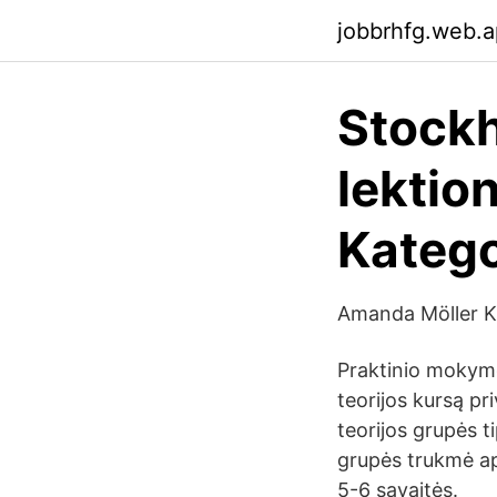
jobbrhfg.web.
Stockh
lektio
Katego
Amanda Möller Kat
Praktinio mokymo 
teorijos kursą pr
teorijos grupės t
grupės trukmė api
5-6 savaitės.