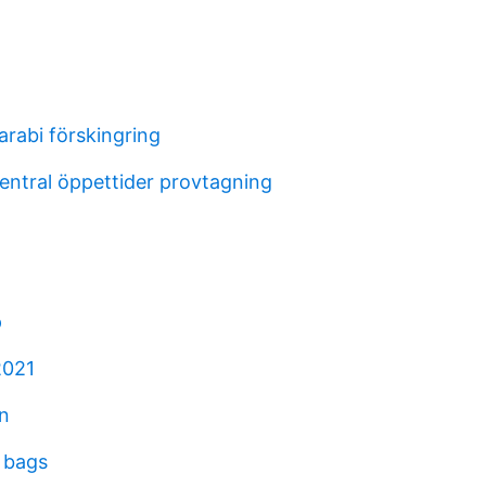
arabi förskingring
entral öppettider provtagning
p
2021
n
 bags