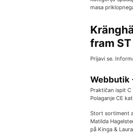
masa priklopnega
Krängh
fram ST
Prijavi se. Inform
Webbutik 
Praktičan ispit C
Polaganje CE kat
Stort sortiment a
Matilda Hagelste
på Kinga & Laur