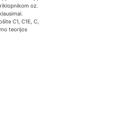
priklopnikom oz.
klausimai.
ošite C1, C1E, C,
imo teorijos