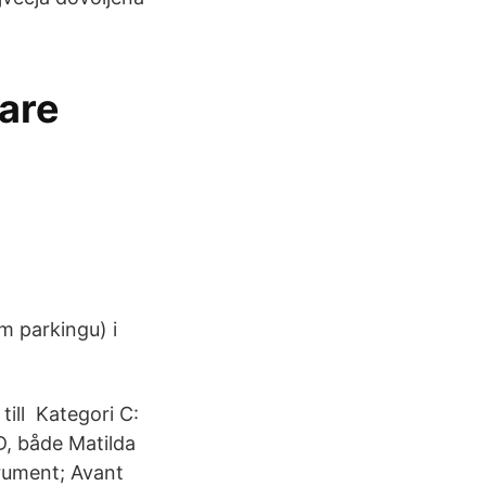
are
om parkingu) i
till Kategori C:
D, både Matilda
rument; Avant