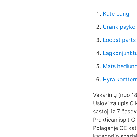
Kate bang
Urank psyko
Locost parts
Lagkonjunktu
Mats hedlund
Hyra kortter
Vakarinių (nuo 18
Uslovi za upis C
sastoji iz 7 časov
Praktičan ispit C
Polaganje CE kat
kategorijo spadaj