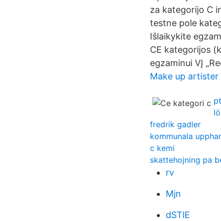
za kategorijo C i
testne pole kateg
Išlaikykite egzami
CE kategorijos (k
egzaminui VĮ „Reg
Make up artister
p
lö
fredrik gadler
kommunala upphand
c kemi
skattehojning pa b
rv
Mjn
dSTlE