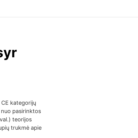
syr
 CE kategorijų
 nuo pasirinktos
al.) teorijos
rupių trukmė apie