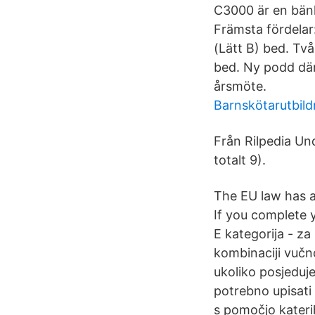
C3000 är en bänk
Främsta fördelar
(Lätt B) bed. Två
bed. Ny podd där 
årsmöte.
Barnskötarutbild
Från Rilpedia Un
totalt 9).
The EU law has a
If you complete y
E kategorija - za
kombinaciji vučno
ukoliko posjeduj
potrebno upisati
s pomočjo katerih