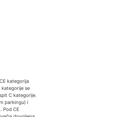
 CE kategorija
 kategorije se
spit C kategorije.
om parkingu) i
m. Pod CE
jvečja dovoljena