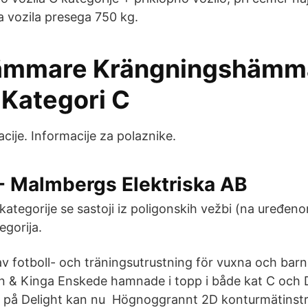
 vozila presega 750 kg.
ämmare Krängningshämm
 Kategori C
acije. Informacije za polaznike.
- Malmbergs Elektriska AB
 kategorije se sastoji iz poligonskih vežbi (na uređen
egorija.
v fotboll- och träningsutrustning för vuxna och barn 
n & Kinga Enskede hamnade i topp i både kat C och 
a på Delight kan nu Högnoggrannt 2D konturmätinst