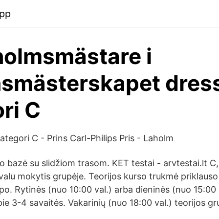
app
olmsmästare i
nsmästerskapet dres
ri C
egori C - Prins Carl-Philips Pris - Laholm
bazė su slidžiom trasom. KET testai - arvtestai.lt C,
ivalu mokytis grupėje. Teorijos kurso trukmė priklauso
ipo. Rytinės (nuo 10:00 val.) arba dieninės (nuo 15:00 v
e 3-4 savaitės. Vakarinių (nuo 18:00 val.) teorijos g