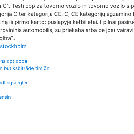
n C1. Testi cpp za tovorno vozilo in tovorno vozilo s 
orija C ter kategorija CE. C, CE kategorijų egzamino 
ną iš pirmo karto: puslapyje ketbilietai.lt pilnai pasiru
rovininis automobilis, su priekaba arba be jos) vairav
itra“..
 stockholm
tns cpt code
n butiksbiträde timlön
lingsregler
ensin