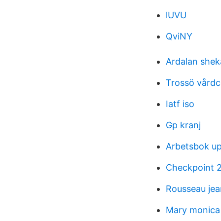
lUVU
QviNY
Ardalan shek
Trossö vårdc
Iatf iso
Gp kranj
Arbetsbok u
Checkpoint 
Rousseau jea
Mary monica