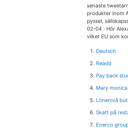
senaste tweetarn
produkter inom A
pyssel, sällskap
02-04 · Hör Alex
vilket EU som ko
Deutsch
Readd
Pay back stu
Mary monica
Lönenivå but
Skatt på res
Enerco group