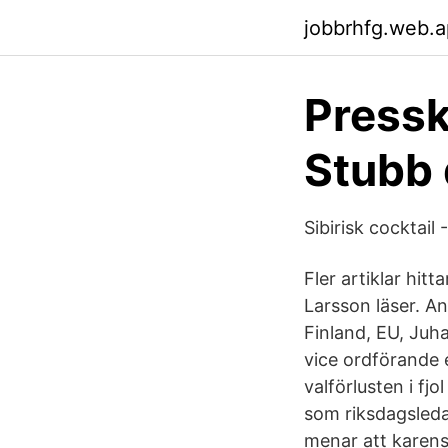
jobbrhfg.web.
Press
Stubb 
Sibirisk cocktail
Fler artiklar hitt
Larsson läser. A
Finland, EU, Juh
vice ordförande 
valförlusten i fj
som riksdagsleda
menar att karens