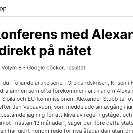
app
konferens med Alexa
direkt på nätet
 - Volym 8 - Google böcker, resultat
ar du i följande artikelserier: Greklandskrisen, Krisen i
ndra ämnen som ofta förekommer i artiklar om Alexan
a Sipilä och EU-kommissionen. Alexander Stubb tar 
efter Jan Vapaavuori, som meddelade sin avgång i juni
ol bestämde jag mig för att kliva av regeringståget och 
mot i nästan 13 månader", säger den före detta stat
en har gjort honom redo för nya åtaganden utanför 