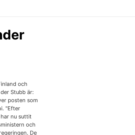
nder
 Finland och
der Stubb är:
över posten som
. "Efter
har nu suttit
sministern och
regeringen. De