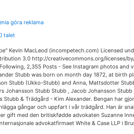
enia góra reklama
0 talet
Hope" Kevin MacLeod (incompetech.com) Licensed und
ibution 3.0 http://creativecommons.org/licenses/by/
 Following, 2,355 Posts - See Instagram photos and 
nder Stubb was born on month day 1872, at birth pl
son Stubb (Ukko-Stubb) and Anna, Mattsdotter Stub
ers Johansson Stubb Stubb , Jacob Johansson Stubb 
ns Stubb & Trädgård - Kim Alexander. Bengan har gjort
nlägga gångar och uppfart i vår trädgård. Han är sn
er gift med den britiskfødde advokaten Suzanne In
internasjonale advokatfirmaet White & Case LLP i Bru