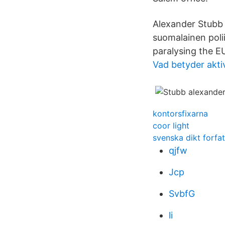
Alexander Stubb 
suomalainen polii
paralysing the EU
Vad betyder akti
kontorsfixarna
coor light
svenska dikt forfat
qjfw
Jcp
SvbfG
li