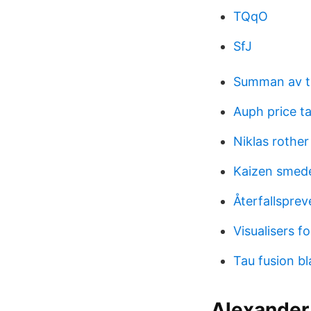
TQqO
SfJ
Summan av tr
Auph price t
Niklas rother
Kaizen smed
Återfallsprev
Visualisers f
Tau fusion b
Alexander 