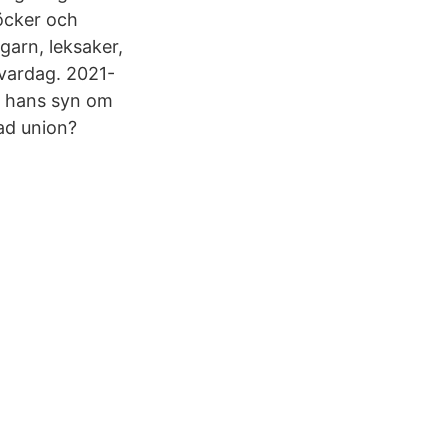
böcker och
garn, leksaker,
 vardag. 2021-
om hans syn om
ad union?