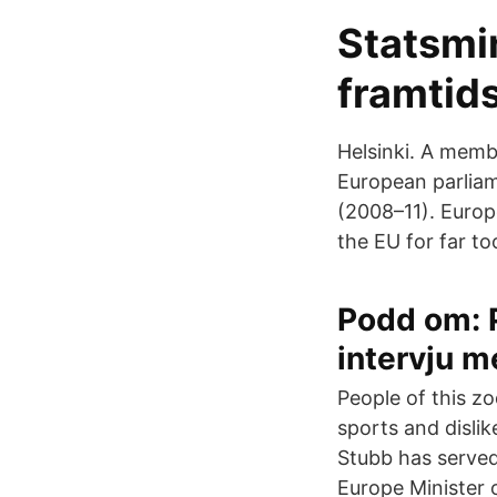
Statsmin
framtid
Helsinki. A membe
European parliam
(2008–11). Europ
the EU for far to
Podd om: P
intervju 
People of this zo
sports and dislik
Stubb has served
Europe Minister 