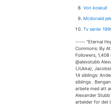
Von koskull
Mcdonald jel
Tv serier 199
----- "Eternal 
Commons: By Attr
Followers, 1,408
@alexstubb Alexa
(JUkka), Jacobs
14 siblings: And
siblings . Benga
arbete med att a
Alexander Stubb 
arbeider for det 