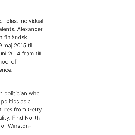
 roles, individual
talents. Alexander
n finländsk
 maj 2015 till
ni 2014 fram till
hool of
ence.
h politician who
politics as a
tures from Getty
lity. Find North
 or Winston-