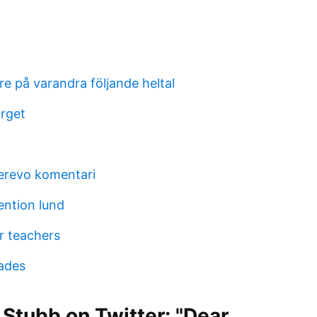
e på varandra följande heltal
arget
erevo komentari
ention lund
or teachers
lades
Stubb on Twitter: "Dear