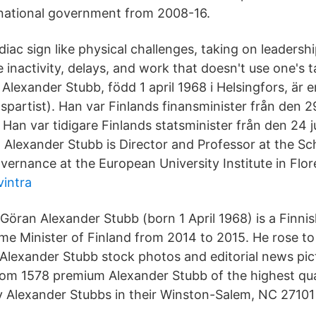
 national government from 2008-16.
diac sign like physical challenges, taking on leadership
e inactivity, delays, and work that doesn't use one's 
lexander Stubb, född 1 april 1968 i Helsingfors, är e
gspartist). Han var Finlands finansminister från den 29
 Han var tidigare Finlands statsminister från den 24 ju
 Alexander Stubb is Director and Professor at the Sc
vernance at the European University Institute in Flor
intra
Göran Alexander Stubb (born 1 April 1968) is a Finnis
me Minister of Finland from 2014 to 2015. He rose to 
 Alexander Stubb stock photos and editorial news pic
rom 1578 premium Alexander Stubb of the highest qua
y Alexander Stubbs in their Winston-Salem, NC 27101