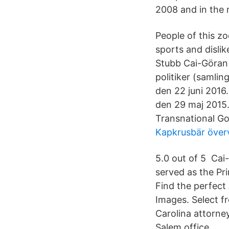
2008 and in the
People of this zo
sports and dislik
Stubb Cai-Göran A
politiker (samlin
den 22 juni 2016.
den 29 maj 2015.
Transnational Go
Kapkrusbär överv
5.0 out of 5 Cai-
served as the Pri
Find the perfect
Images. Select f
Carolina attorne
Salem office.