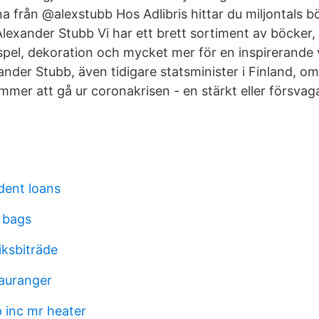
a från @alexstubb Hos Adlibris hittar du miljontals 
lexander Stubb Vi har ett brett sortiment av böcker, 
sspel, dekoration och mycket mer för en inspirerande
ander Stubb, även tidigare statsminister i Finland, 
mmer att gå ur coronakrisen - en stärkt eller försvag
dent loans
 bags
iksbiträde
tauranger
 inc mr heater