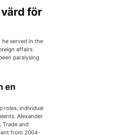
värd för
 he served in the
reign affairs
 been paralysing
h en
 roles, individual
talents. Alexander
r, Trade and
ment from 2004-