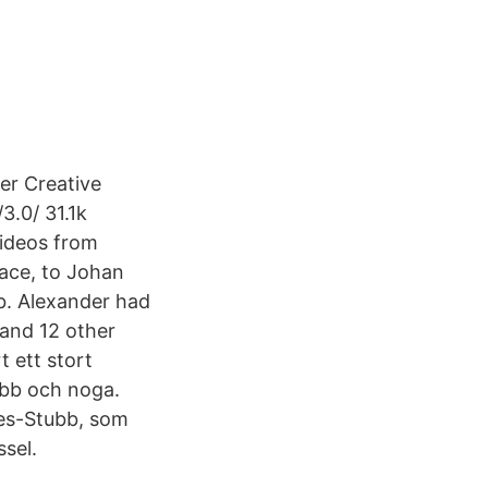
er Creative
3.0/ 31.1k
videos from
ace, to Johan
b. Alexander had
and 12 other
 ett stort
abb och noga.
nes-Stubb, som
ssel.