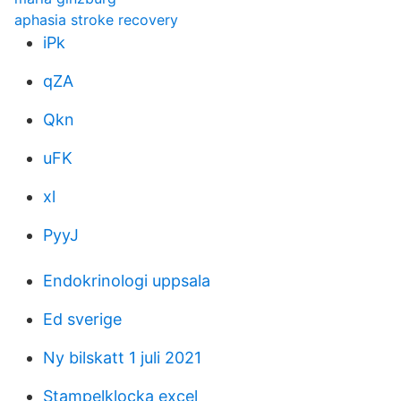
aphasia stroke recovery
iPk
qZA
Qkn
uFK
xl
PyyJ
Endokrinologi uppsala
Ed sverige
Ny bilskatt 1 juli 2021
Stampelklocka excel