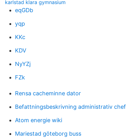
karlstad klara gymnasium
eqGDb
yqp
KKc
KDV
NyYZj
FZk
Rensa cacheminne dator
Befattningsbeskrivning administrativ chef
Atom energie wiki
Mariestad göteborg buss